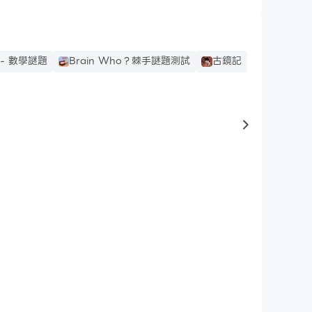
戲 - 數學謎題
Brain Who？棘手謎題測試
古鏡記
to same typ