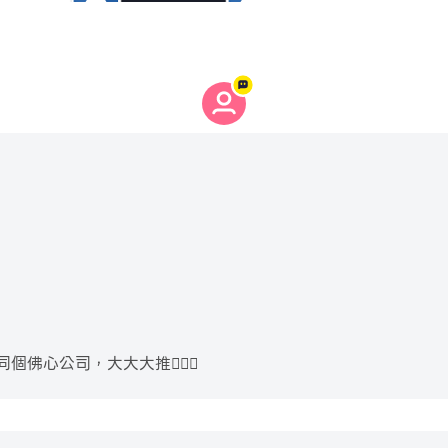
心公司，大大大推🙇🏻‍♂️