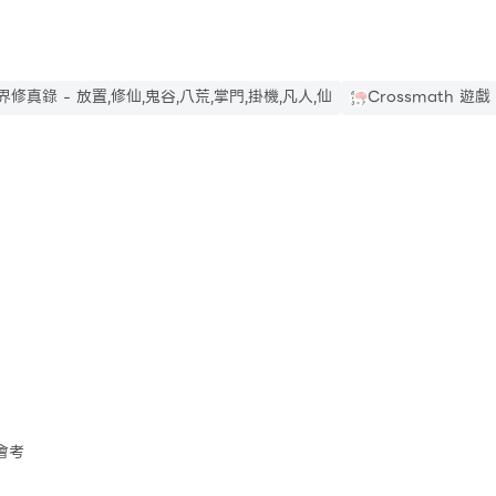
界修真錄 - 放置,修仙,鬼谷,八荒,掌門,掛機,凡人,仙
Crossmath 遊
會考