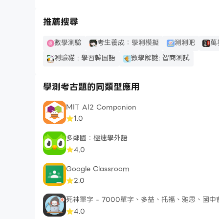
推薦搜尋
數學測驗
考生養成：學測模擬
測測吧
萬
測驗貓 : 學習韓国語
數學解謎: 智商測試
學測考古題的同類型應用
MIT AI2 Companion
1.0
多鄰國：極速學外語
4.0
Google Classroom
2.0
死神單字 - 7000單字、多益、托福、雅思、國中
4.0