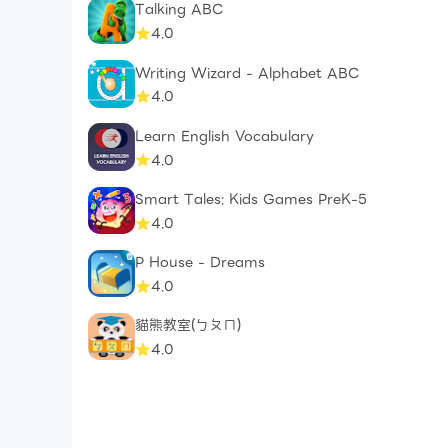
Talking ABC
4.0
Writing Wizard - Alphabet ABC
4.0
Learn English Vocabulary
4.0
Smart Tales: Kids Games PreK-5
4.0
P House - Dreams
4.0
貓熊教室(ㄅㄆㄇ)
4.0