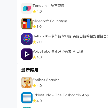
Tandem - 語言交換
4.0
Minecraft Education
3.0
HelloTalk—學外語練口語 英語日語韓語對話語言
2.0
VoiceTube 看影片學英文 AI口說
4.0
最新應用
Endless Spanish
4.0
EddyStudy - The Flashcards App
4.0