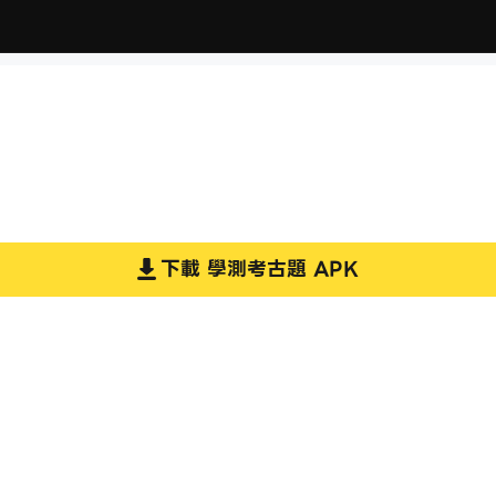
下載
學測考古題
APK