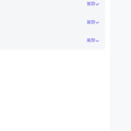
展開
展開
展開
在電腦上玩學測考古題
to-install/