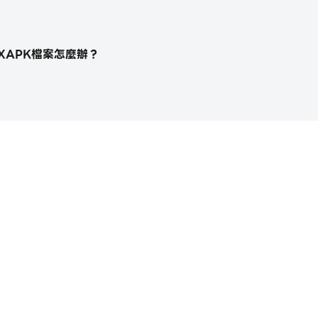
XAPK檔案怎麼辦？
https://apkcombo.com/tw/how-