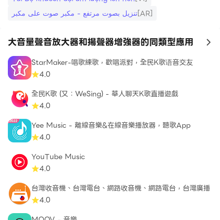
*在安卓設備上大幅度提高視頻和電影的音量；
تنزيل بصوت مرتفع - مكبر صوت على مكبر
[AR]
*安卓手機和安卓平板電腦上的通知和鬧鐘響度增強器；
*高音量揚聲器增强器；*頭戴式耳機、耳機、藍牙耳塞、藍
大音量聲音放大器和揚聲器增強器的同類型應用
to
牙揚聲器的音量增強器。
StarMaker-唱歌練歌，歡唱派對，全民K歌语音交友
下載適用於安卓設備的音頻和視頻的高音量增強器“揚聲器
4.0
的大音量增強器”，無需擔心安靜的揚聲器和安靜的耳機的
全民K歌 (又：WeSing) - 華人聊天K歌直播遊戲
問題。隨時隨地聽任何音量的音樂！控制您想要的任何音
4.0
量-大聲或非常大聲！用耳機聽音樂！戴著耳塞觀看大聲的
視頻！
Yee Music - 離線音樂&在線音樂播放器，聽歌App
4.0
與朋友分享“揚聲器的大音量增強器”！不要忘記給5個星
YouTube Music
星！
4.0
台灣收音機、台灣電台、網路收音機、網路電台，台灣廣播
4.0
MOOV - 音樂