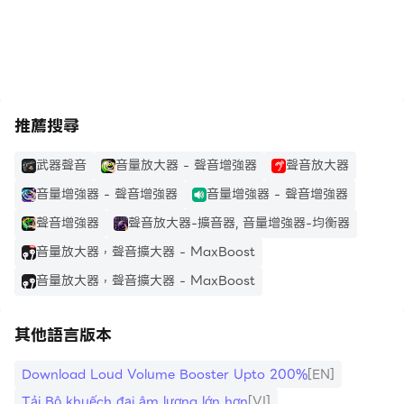
https://apkcombo.com/tw/how-to-install/
些噪音，則可以選擇柔和的增強。在安卓手機或安卓平板電
腦上增強音量時，柔和的增強可以使增強變得更柔和，隱藏
噪音和乾擾。另外，您可以在揚聲器和耳機的大音量增強器
的設置中選擇允許的最大增強。允許的最大增強範圍為
10％至100％。根據揚聲器和耳機的能力選擇最大允許的增
推薦搜尋
強。
武器聲音
音量放大器 - 聲音增強器
聲音放大器
如果您喜歡有聲讀物、播客、廣播，那麼“揚聲器的大音量
音量增強器 - 聲音增強器
音量增強器 - 聲音增強器
增强器”應用將幫助您欣賞大聲的有聲讀物、大聲的播客和
聲音增強器
聲音放大器-擴音器, 音量增強器-均衡器
大聲的廣播。如果您的安卓手機或安卓平板電腦的標準音量
音量放大器，聲音擴大器 - MaxBoost
不夠大，請下載揚聲器的大音量增強器，提高響度，使其高
於安卓設備上的標準音量。
音量放大器，聲音擴大器 - MaxBoost
下載“揚聲器的大音量增强器”後，您將得到什麼：
其他語言版本
*標準的音樂音量增强器和音樂的高音量增强器；
*在線音樂的音量增強器；
Download Loud Volume Booster Upto 200%
[EN]
*大幅度提高手機或平板電腦上的音頻和所有聲音；
Tải Bộ khuếch đại âm lượng lớn hơn
[VI]