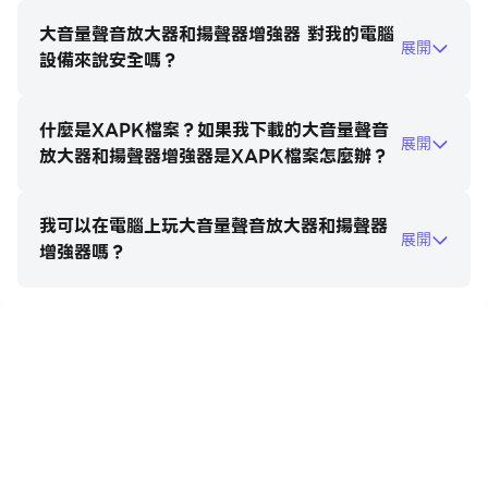
喜歡的音樂、有趣的有聲讀物、令人興奮的電影或視頻。現
在有一個解決方案！您不需要購買新的耳機或昂貴的耳機，
大音量聲音放大器和揚聲器增強器 對我的電腦
展開
就可以聽到安靜的視頻，可以聽到安靜的音樂，可以聽到安
設備來說安全嗎？
靜的有聲讀物，可以聽到安靜的鬧鐘，可以聽到安靜的通
知！您所需要做的就是下載“揚聲器的大音量增强器”，打
什麼是XAPK檔案？如果我下載的大音量聲音
開耳機中的音樂、音頻、視頻、有聲讀物，控制音量並享受
展開
放大器和揚聲器增強器是XAPK檔案怎麼辦？
您將聽到的所有大的聲音！
我可以在電腦上玩大音量聲音放大器和揚聲器
揚聲器的大音量增强器使揚聲器和耳機的音量比標準響度更
展開
增強器嗎？
大。插入耳機，打開您喜歡的歌曲，打開揚聲器的大音量增
強器，並根據需要調節標準音量和增強器！
小心！我們不對您的設備和健康負責。請勿長時間使用耳機
在電腦上玩大音量聲音放大器和揚聲器
聽耳機中的音樂。
增強器
您可以在增加音量的“揚聲器的大音量增强器”應用的設置
中控制通知欄。控制通知始終顯示、永不顯示或揚聲器增強
器處於活動狀態時才顯示。如果在高音量聆聽音樂時出現一