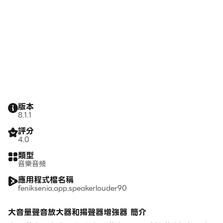
版本
8.1.1
評分
4.0
類型
音樂音頻
應用程式檔名稱
feniksenia.app.speakerlouder90
大音量聲音放大器和揚聲器增強器 簡介