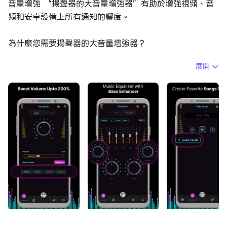
音量增強 “揚聲器的大音量增強器”有助於增強視頻、音
頻和安卓設備上所有通知的響度。
為什麼您需要揚聲器的大音量增強器？
展開
您在安卓手機或安卓平板電腦上打開電影或視頻，但聽不到
任何聲音嗎？如果您必須張緊耳朵，但是無論如何，視頻聲
音都不夠響亮？如果您打開揚聲器聽喜歡的音樂，想讓音樂
響亮，但揚聲器卻不響亮？如果您的安卓設備聲音不足，該
怎麼辦？您不必購買藍牙揚聲器，也不必購買新的安卓設
備。您所需要做的就是下載適用於安卓設備的大音量“揚聲
器的大音量增强器”應用，打開視頻、音樂、根據需要控制
標準音量和增強，並欣賞大聲的視頻和大聲的音樂！
為什麼您需要耳機的大音量增强器？
您乘公共汽車或是去散步，周圍有很多人，您無法享受自己