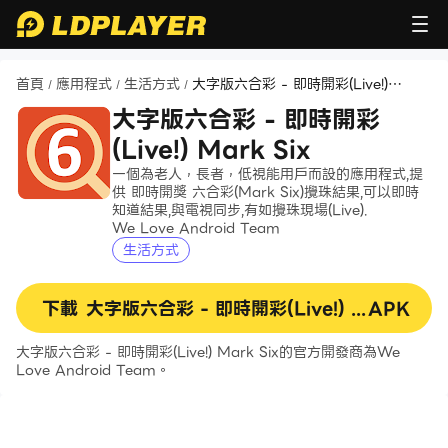
首頁
應用程式
生活方式
大字版六合彩 - 即時開彩(Live!)
/
/
/
Mark Six
大字版六合彩 - 即時開彩
(Live!) Mark Six
一個為老人，長者，低視能用戶而設的應用程式,提
供 即時開獎 六合彩(Mark Six)攪珠結果,可以即時
知道結果,與電視同步,有如攪珠現場(Live).
We Love Android Team
生活方式
下載
大字版六合彩 - 即時開彩(Live!) Mark Six
APK
大字版六合彩 - 即時開彩(Live!) Mark Six的官方開發商為We
Love Android Team。