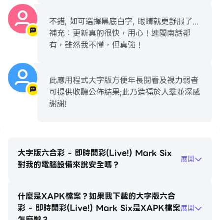
不錯, 如可選擇黑底白字, 眼睛就更舒服了...
補充：更新真的很快，用心！連閩南話都
有，雖然我不懂，但真強！
此應用程式大字版方便年長閱看及視力弱者
可提供收聽公佈結果;此乃造福於人羣並深感
謝謝!
大字版六合彩 - 即時開彩(Live!) Mark Six
展開
對我的電腦設備來說安全嗎？
什麼是XAPK檔案？如果我下載的大字版六合
彩 - 即時開彩(Live!) Mark Six是XAPK檔案
展開
怎麼辦？