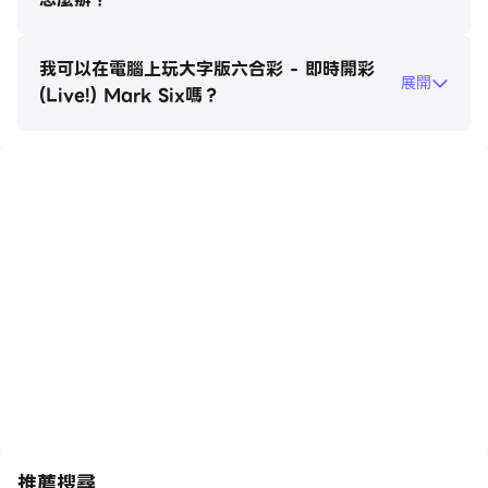
我可以在電腦上玩大字版六合彩 - 即時開彩
展開
(Live!) Mark Six嗎？
在電腦上玩大字版六合彩 - 即時開彩
(Live!) Mark Six
https://apkcombo.com/tw/how-to-install/
推薦搜尋