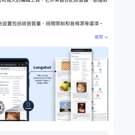
界面和強大的編輯工具，它非常適合記錄會議、創建教
些設置包括錄音質量、時間限制和音頻源等選項。
展開
能，您可以在照片中添加註釋、繪圖和文本，以突出
釋、繪圖和文本。
鬆跟踪所有創作並在需要時訪問它們。