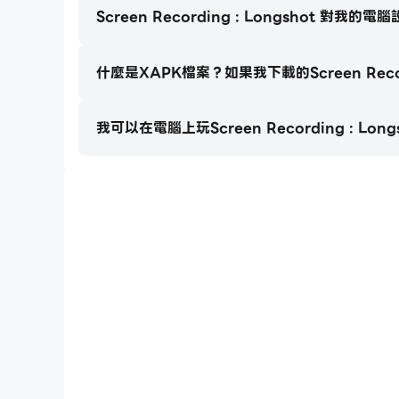
Screen Recording : Longshot 對我
5.截圖設置：應用程序有截圖設置，讓你選擇如何截
序是一款功能強大的工具，具有高級屏幕錄製功能
什麼是XAPK檔案？如果我下載的Screen Recor
高級功能：
我可以在電腦上玩Screen Recording : Long
1.魔術按鈕：自定義按鈕根據您的輸入執行各種操
2.橫幅文本：在屏幕上顯示可自定義的文本，包括
3.徽標圖像：在屏幕上顯示自定義徽標或圖像，包
Longshot
4.Show Camera：在屏幕上顯示設備相機的
使用屏幕錄製：Longshot，您可以時尚地捕捉
- 所以現在，無論您是需要錄製重要會議、創建
和創建屏幕內容！
BIND_ACCESSIBILITY_SERVICE - 自
CAMERA - 在錄製用於面部攝像頭功能的屏幕內