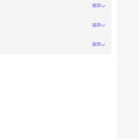
展開
合錄製和編輯屏幕內容。 Longshot 應用程
展開
展開
在電腦上玩Screen Recording :
to-install/
幕。立即下載該應用程序，開始像專業人士一樣捕捉