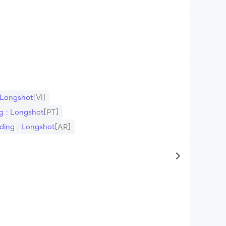
用戶編輯照片、修剪視頻、拼接照片並保存
 Longshot
[VI]
g : Longshot
[PT]
cording : Longshot
[AR]
to same typ