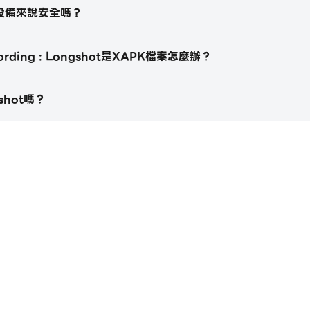
的電腦設備來說安全嗎？
圖，設置圖像格式和質量。無論您是專業人士還是新手，它都非常適
、編輯工具和自定義選項。
ding : Longshot是XAPK檔案怎麼辦？
shot嗎？
作，例如暫停/恢復、停止、繪圖和屏幕捕獲。
自定義其顏色、大小、背景顏色、邊框粗細和邊框顏色。
https://apkcombo.com/tw/how-
括調整大小、不透明度、邊框顏色和邊框粗細。
相機畫面，包括調整大小、邊框顏色和邊框粗細。
屏幕上的任何內容。立即下載應用程序並開始錄製。
教程，還是保存您最喜歡的遊戲時刻，您都可以輕鬆地捕獲您的屏
動滾動屏幕內容以從屏幕捕獲遠景
容時顯示攝像頭