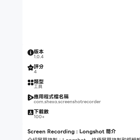
版本
1.0.4
評分
4
類型
工具
應用程式檔名稱
com.shexa.screenshotrecorder
下載數
100+
Screen Recording : Longshot 簡介