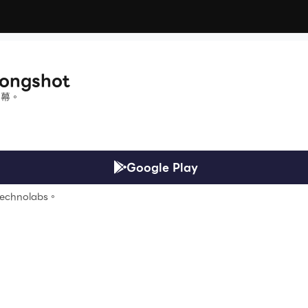
Longshot
屏幕。
Google Play
echnolabs。