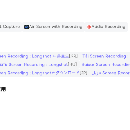
麥克風錄製聲音
_EXTERNAL_STORAGE - 從設備中獲取照片和視頻，並允許
t Capture
Air Screen with Recording
Audio Recording
een Recording : Longshot 다운로드
[KR]
Tải Screen Recording :
чать Screen Recording : Longshot
[RU]
Baixar Screen Recordin
reen Recording : Longshotをダウンロード
[JP]
تنزيل Screen Re
應用