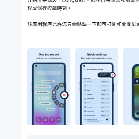
介紹屏幕錄製：Longshot – 終極屏幕錄製
程或保存遊戲時刻。
該應用程序允許您只需點擊一下即可打開和關閉屏
此外，應用程序帶有強大的編輯工具，包括標記照
顯示重要部分、添加評論或創建自定義圖形。
特徵：
1.Screen Recorder Service On/Off：
2.屏幕錄像機設置：使用一系列錄製設置自定義您
3.編輯工具：使用強大的編輯工具增強您的錄音
4.我的資料：在此部分，您可以訪問您使用我們