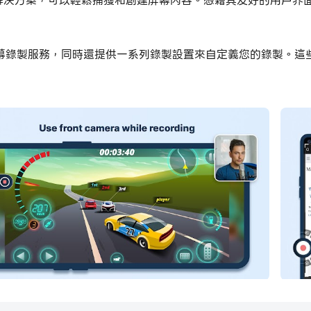
和編輯解決方案，可以輕鬆捕獲和創建屏幕內容。憑藉其友好的用戶
幕錄製服務，同時還提供一系列錄製設置來自定義您的錄製。這
片、將照片拼接在一起和修剪視頻的能力。使用“標記照片”功
一鍵輕鬆開始和停止錄製屏幕。
的錄製，例如錄製質量、音頻源和錄製時間限制。
和屏幕截圖，包括“標記照片”功能，該功能允許您為照片添加註
的應用程序創建和編輯的所有錄音和屏幕截圖。此功能使您可以輕