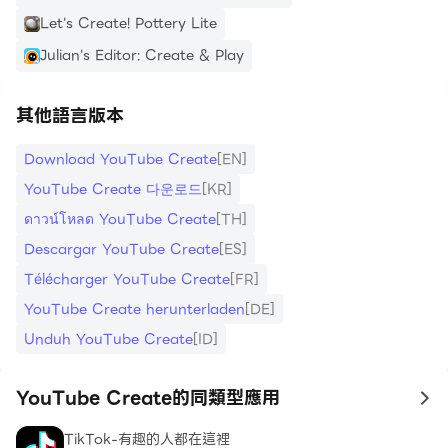
Let's Create! Pottery Lite
Julian's Editor: Create & Play
其他語言版本
Download YouTube Create
[EN]
YouTube Create 다운로드
[KR]
ดาวน์โหลด YouTube Create
[TH]
Descargar YouTube Create
[ES]
Télécharger YouTube Create
[FR]
YouTube Create herunterladen
[DE]
Unduh YouTube Create
[ID]
YouTube Create的同類型應用
to
TikTok-有趣的人都在這裡