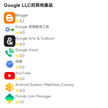
Google LLC的其他產品
Blogger
3.2
Google 密碼管理工具
4.0
Google Arts & Culture
4.0
Google Voice
3.0
時鐘
3.0
YouTube
3.0
Android System WebView Canary
4.0
Family Link Manager
1.0