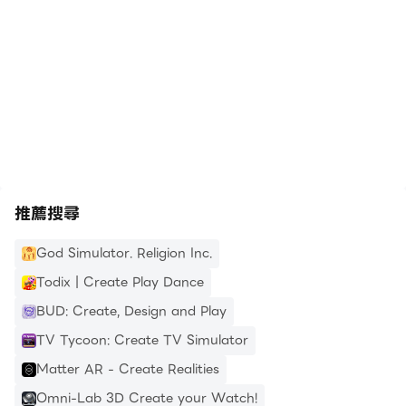
https://apkcombo.com/tw/how-to-install/
推薦搜尋
God Simulator. Religion Inc.
Todix | Create Play Dance
BUD: Create, Design and Play
TV Tycoon: Create TV Simulator
Matter AR - Create Realities
Omni-Lab 3D Create your Watch!