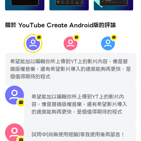
• 透過去背效果移除影片背景
音樂與音訊
關於 YouTube Create Android版的評論
• 利用數千首免權利金音樂曲目和音效，打造更生動的影片
• 分析配樂節拍，讓你輕鬆為短片定調
• 在應用程式中就能直接錄製影片旁白
希望能加以編輯你所上傳到YT上的影片內容，像是替
濾鏡和特效
換版權音樂，還有希望影片導入的速度能夠再更快，是
• 調整飽和度和亮度等項目，讓影片色彩更豐富
個值得期待的程式
• 運用自訂濾鏡營造氣氛
• 選用多種特效，製作吸睛影片
希望能加以編輯你所上傳到YT上的影片內
貼圖與字型
容，像是替換版權音樂，還有希望影片導入
• 運用上百種字型與文字動畫效果，盡情揮灑創意
的速度能夠再更快，是個值得期待的程式
• 以豐富的貼圖、GIF 和表情符號，展現個人風格
試用中(尚無使用經驗)等我使用後再留言！
輕鬆分享