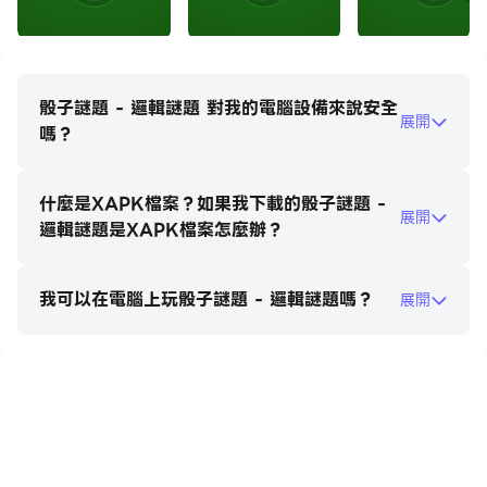
- 不同數字的骰子不能合併。
-我們從6個骰子開始，匹配3個相同數字的骰子將合併成一
個新的骰子。
-策略佈局至關重要；多次合併會帶來更高的分數。
骰子謎題 - 邏輯謎題 對我的電腦設備來說安全
展開
- 超級道具可以幫助你獲得更高的分數。
嗎？
- 當遊戲板上沒有可供放置骰子的空地時，遊戲結束。
什麼是XAPK檔案？如果我下載的骰子謎題 -
骰子益智遊戲特色：
展開
邏輯謎題是XAPK檔案怎麼辦？
- 遊戲玩法簡單，易學但難精通！具有挑戰性，非常適合消
磨時間。
我可以在電腦上玩骰子謎題 - 邏輯謎題嗎？
-完全免費：本遊戲是一款完全免費的比賽遊戲！
展開
- 經典的免費合併遊戲
- 支援從平板電腦到智慧型手機的所有不同螢幕比例的
Android 裝置。
在電腦上玩骰子謎題 - 邏輯謎題
-你可以隨時隨地玩。
-適合各個年齡層。
-免費下載，無需WIFI，離線遊戲。