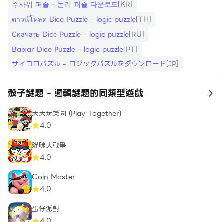
주사위 퍼즐 - 논리 퍼즐 다운로드
[KR]
ดาวน์โหลด Dice Puzzle - logic puzzle
[TH]
Скачать Dice Puzzle - logic puzzle
[RU]
Baixar Dice Puzzle - logic puzzle
[PT]
サイコロパズル - ロジックパズルをダウンロード
[JP]
骰子謎題 - 邏輯謎題的同類型遊戲
to
天天玩樂園 (Play Together)
4.0
貓咪大戰爭
4.0
Coin Master
4.0
蛋仔派對
4.0