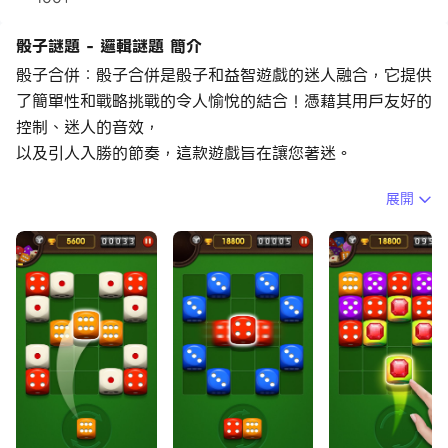
骰子謎題 - 邏輯謎題 簡介
骰子合併：骰子合併是骰子和益智遊戲的迷人融合，它提供
了簡單性和戰略挑戰的令人愉悅的結合！憑藉其用戶友好的
控制、迷人的音效，
以及引人入勝的節奏，這款遊戲旨在讓您著迷。
展開
經典的 Dice Merge 也引入了創新的 MERGE 遊戲玩法。
將棋盤上相同的骰子合併成新的骰子。
一次合併更多骰子會觸發令人著迷的合併動畫並附帶獎勵積
分。獲得高分的關鍵在於你的邏輯能力和佈局策略。
透過這款令人興奮的骰子益智遊戲挑戰您的智商並鍛鍊您的
大腦！
如何玩骰子益智遊戲：
- 只有相同數字的骰子才能合併。