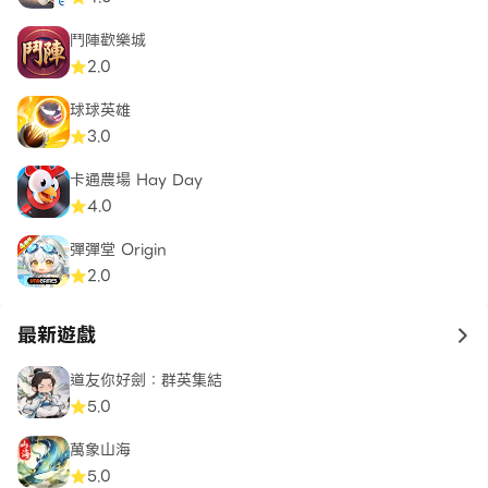
鬥陣歡樂城
2.0
球球英雄
3.0
卡通農場 Hay Day
4.0
彈彈堂 Origin
2.0
最新遊戲
to 
道友你好劍：群英集結
5.0
萬象山海
5.0