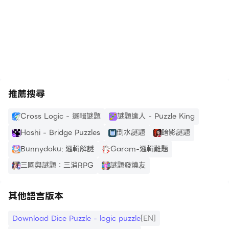
-訓練你的大腦，保持其活躍，幫助你訓練更好的記憶力。
如何成為骰子拼圖大師：
https://apkcombo.com/tw/how-to-install/
- 抓住機會釋放空間並得分，而不是等待完美的骰子配置。
-沒有時間限制，仔細分析每一步，以增加你成功的機會。
Dice Merge 是一款經典的衝動腦訓練遊戲，或是一款經
推薦搜尋
典的邏輯益智遊戲！無論您是想放鬆、消磨時間還是激發思
維，Dice Merge 都是完美的伴侶。
Cross Logic - 邏輯謎題
謎題達人 - Puzzle King
它隨時為您服務，準備消除無聊，提供輕鬆、振奮的體驗。
Hashi - Bridge Puzzles
倒水謎題
暗影謎題
Bunnydoku: 邏輯解謎
Garam-邏輯難題
三國與謎題：三消RPG
謎題發燒友
其他語言版本
Download Dice Puzzle - logic puzzle
[EN]