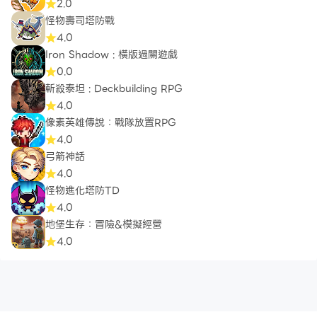
2.0
怪物壽司塔防戰
4.0
Iron Shadow : 橫版過關遊戲
0.0
斬殺泰坦 : Deckbuilding RPG
4.0
像素英雄傳說：戰隊放置RPG
4.0
弓箭神話
4.0
怪物進化塔防TD
4.0
地堡生存：冒險&模擬經營
4.0