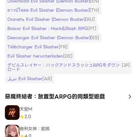
Download Evil Slasher (Demon Buster)
[EN]
ดาวน์โหลด Evil Slasher (Demon Buster)
[TH]
Скачать Evil Slasher (Demon Buster)
[RU]
Baixar Evil Slasher : Hack&Slash RPG
[PT]
Descargar Evil Slasher (Demon Buster)
[ES]
Télécharger Evil Slasher
[FR]
Evil Slasher herunterladen
[DE]
デビルスレイヤー：ハックアンドスラッシュRPGをダウン
[JP]
ロード
تنزيل Evil Slasher
[AR]
惡魔終結者：放置型ARPG的同類型遊戲
to
天堂M
2.0
勝利女神：妮姬
4.0