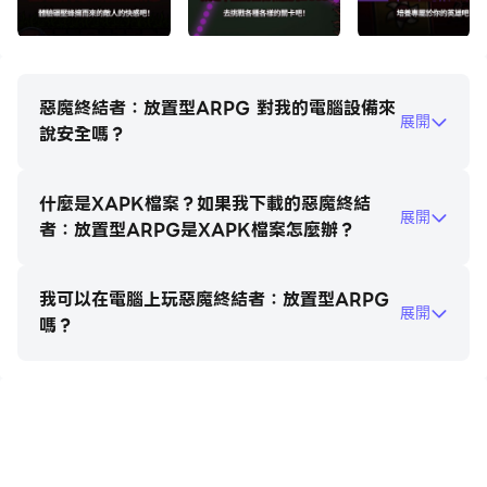
▶ 緊張刺激的戰鬥
輕快的打擊感和流暢的動作
將蜂擁而至的敵人屠殺殆盡的戰鬥！
惡魔終結者：放置型ARPG 對我的電腦設備來
展開
▶ 酷炫的強力技能
說安全嗎？
用強力的技能橫掃群敵的快感！
體驗不同技能的不同效果和華麗的特效吧！
什麼是XAPK檔案？如果我下載的惡魔終結
展開
者：放置型ARPG是XAPK檔案怎麼辦？
▶ 豐富的成長要素
守護者、召喚獸、寵物、等，特色各異的養成系統
我可以在電腦上玩惡魔終結者：放置型ARPG
體驗一下養成變成的樂趣吧！
展開
嗎？
▶ 怪物卡牌系統
喪屍、哥布林、魔像、骸骨，等，各種各樣的怪物
收集傳說、史詩品質的怪物卡牌，進行強化吧！
在電腦上玩惡魔終結者：放置型
ARPG
▶ 各種各樣的關卡和攻略