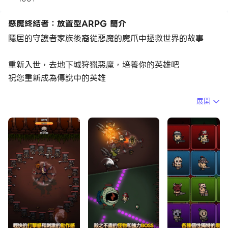
惡魔終結者：放置型ARPG 簡介
隱居的守護者家族後裔從惡魔的魔爪中拯救世界的故事
重新入世，去地下城狩獵惡魔，培養你的英雄吧
祝您重新成為傳說中的英雄
展開
能夠同時體驗砍殺類遊戲的爽快和生存類遊戲的緊張感的暗
黑系動作RPG
培養英雄，挑戰更高難度的地下城，獲得更珍貴的寶物吧
和放置型RPG一樣輕鬆，只要增加一點點戰略性的操作，
就能讓你成為更偉大的英雄
▶ 速度UP！樂趣UP！成長UP！
快速的戰鬥和休閒的玩法
用簡單的操作和自動戰鬥快速培養英雄吧！