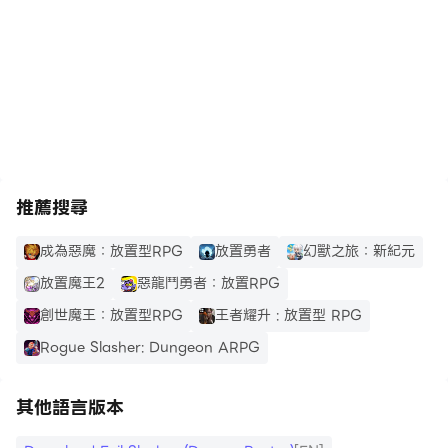
無窮無盡的怪物！
像神射手一樣精確地瞄準後發動技能來通過關卡吧！
https://apkcombo.com/tw/how-to-install/
生存,英雄,弓箭手,傳說,殭屍,培育,刀劍
推薦搜尋
成為惡魔：放置型RPG
放置勇者
幻獸之旅：新紀元
放置魔王2
惡龍鬥勇者：放置RPG
創世魔王：放置型RPG
王者耀升 : 放置型 RPG
Rogue Slasher: Dungeon ARPG
其他語言版本