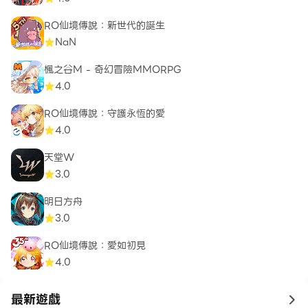
RO仙境傳說：新世代的誕生
NaN
楓之谷M - 奇幻冒險MMORPG
4.0
RO仙境傳說：守護永恆的愛
4.0
天堂W
3.0
明日方舟
3.0
RO仙境傳說：愛如初見
4.0
最新遊戲
to 