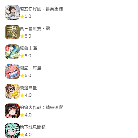
道友你好劍：群英集結
5.0
真三國無雙・霸
5.0
萬象山海
5.0
開局一座島
5.0
錢途無量
4.0
約會大作戰：精靈迴響
4.0
地下城見聞錄
4.0