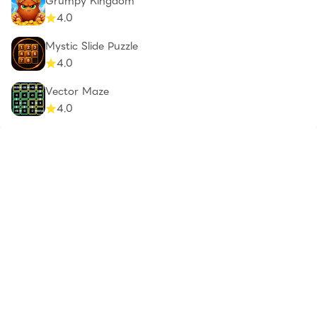
Grumpy Kingdom
4.0
Mystic Slide Puzzle
4.0
Vector Maze
4.0