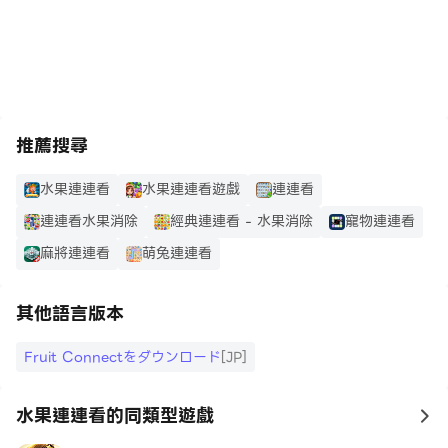
https://apkcombo.com/tw/how-to-install/
推薦搜尋
水果連連看
水果連連看遊戲
連連看
連連看水果消除
經典連連看 - 水果消除
寵物連連看
麻將連連看
萌兔連連看
其他語言版本
Fruit Connectをダウンロード
[JP]
水果連連看的同類型遊戲
to