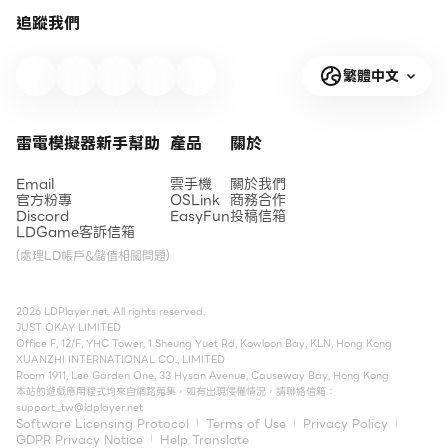
追蹤我們
繁體中文
雷電模擬器新手幫助
產品
關於
Email
雲手機
關於我們
官方粉專
OSLink
商務合作
Discord
EasyFun
投稿信箱
LDGame客訴信箱
(處理LD帳戶&儲值相關問題)
2026 LDPlayer.net. All rights reserved.
JUST OKAY LIMITED
Office F, 12/F, YHC Tower, 1 Sheung Yuet Rd, Kowloon Bay, KLN, Hong Kong
XUANZHI INTERNATIONAL CO., LIMITED
Room 1911, Lee Garden One, 33 Hysan Avenue, Causeway Bay, Hong Kong
本站的遊戲應用程式均來自網路蒐集，如有出現侵權情況，請聯絡信箱：
support_tw@ldplayer.net
Software Licensing Protocol
Terms of Use
Privacy Policy
GDPR Privacy Notice
Help Translate