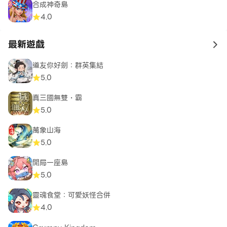
合成神奇島
4.0
最新遊戲
to 
道友你好劍：群英集結
5.0
真三國無雙・霸
5.0
萬象山海
5.0
開局一座島
5.0
靈魂食堂：可愛妖怪合併
4.0