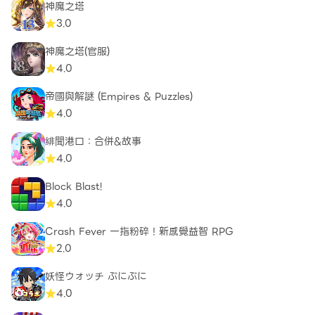
神魔之塔
3.0
神魔之塔(官服)
4.0
帝國與解謎 (Empires & Puzzles)
4.0
緋聞港口：合併&故事
4.0
Block Blast!
4.0
Crash Fever 一指粉碎！新感覺益智 RPG
2.0
妖怪ウォッチ ぷにぷに
4.0