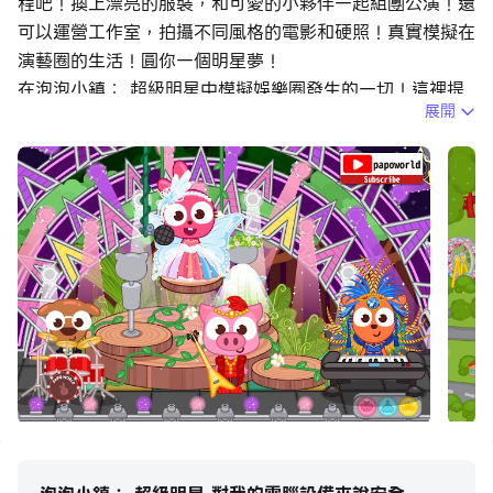
程吧！換上漂亮的服裝，和可愛的小夥伴一起組團公演！還
可以運營工作室，拍攝不同風格的電影和硬照！真實模擬在
演藝圈的生活！圓你一個明星夢！
在泡泡小鎮： 超級明星中模擬娛樂圈發生的一切！這裡提
展開
供演唱會、紅毯走秀、遊艇派對、攝影棚、練習室、美容
spa和別墅區！每個場景有大量的道具讓你享受其中！遊戲
內還有各種明星任務！通過完成各項任務賺取人氣和金幣，
花費金幣購買傢俱將自己的家裝修一新，體驗大咖生活！
不要錯過場景上的迷你遊戲！你可以選擇抓住偷拍的狗仔，
又或者選擇磨煉自己的技能，學習樂器，聯繫形體，也可以
在練習室盡情的跳舞！
重磅消息！我們即將推出泡泡小鎮：世界！這是我們新的大
型應用，他將會包括泡泡小鎮的所有主題和在這之後的更新
內容，敬請期待！
讓泡泡兔成為您的好夥伴！享受歡樂時光！
【功能特色】
7個可以自由探索的區域場景！