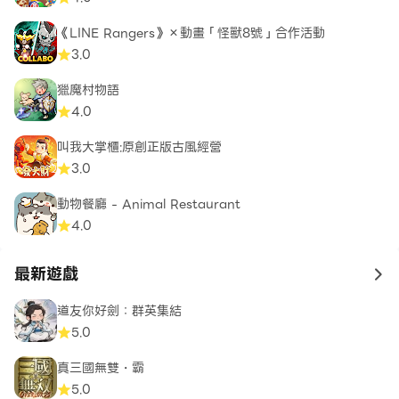
《LINE Rangers》×動畫「怪獸8號」合作活動
3.0
獵魔村物語
4.0
叫我大掌櫃:原創正版古風經營
3.0
動物餐廳 - Animal Restaurant
4.0
最新遊戲
to 
道友你好劍：群英集結
5.0
真三國無雙・霸
5.0