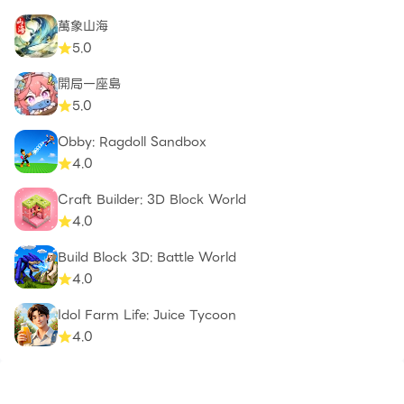
萬象山海
5.0
開局一座島
5.0
Obby: Ragdoll Sandbox
4.0
Craft Builder: 3D Block World
4.0
Build Block 3D: Battle World
4.0
Idol Farm Life: Juice Tycoon
4.0