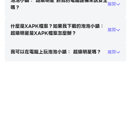
泡泡小鎮： 超級明星 對我的電腦設備來說安全
展開
海量互動道具！
嗎？
20個可愛的夥伴！
4個明星主題小遊戲！
什麼是XAPK檔案？如果我下載的泡泡小鎮：
精美的畫面和生動的音效！
展開
超級明星是XAPK檔案怎麼辦？
支援多點觸控，可以和小夥伴一起玩！
上百個可互動的道具！
我可以在電腦上玩泡泡小鎮： 超級明星嗎？
無需Wi-Fi，在任何地方都可以使用！
展開
該版本的泡泡小鎮：超級明星為免費下載，您可以通過應用
程式內購來解鎖更多內容，一次完成購買後將永久解鎖並綁
定您的帳號，如果在購買和使用過程有任何問題，歡迎隨時
與我們聯繫contact@papoworld.com
【關於Papo world】
泡泡世界（Papo world）的遊戲理念旨在營造輕鬆、和
https://apkcombo.com/tw/how-to-install/
諧、愉快的遊戲玩樂環境。以遊戲為主，動畫短片為輔，通