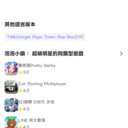
過體驗式以及沉浸式的遊戲方式，在潛移默化中培養健康的
生活行為習慣，激發對事物的好奇心和探究學習的興趣。
讓泡泡兔陪你快樂成長！
其他語言版本
【聯繫我們】
Télécharger Papo Town: Pop Star
[FR]
微信: Papoworld
微博:@泡泡世界-Papoworld
泡泡小鎮： 超級明星的同類型遊戲
to
郵箱: contact@papoworld.com
網站:www.papoworld.com
賽馬娘Pretty Derby
Face book:
3.0
https://www.facebook.com/PapoWorld/
Car Parking Multiplayer
4.0
SD鋼彈 G世代 永恆
4.0
LINE 熊大農場
4.0