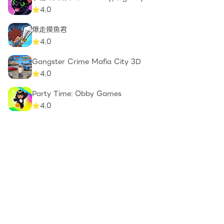
4.0
爆走摸魚君
4.0
Gangster Crime Mafia City 3D
4.0
Party Time: Obby Games
4.0