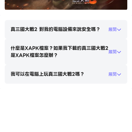
封侯限定頭像框、卡框、章紋非你莫屬
【行軍戰馬 造型加成】
拱衛要塞的無畏鐵騎、狼族覺醒的萬獸之魂，
真三國大戰2 對我的電腦設備來說安全嗎？
展開
配合即刻生效的外觀加成，忠誠強悍的戰馬值得擁有
什麼是XAPK檔案？如果我下載的真三國大戰2
遊戲介紹
展開
是XAPK檔案怎麼辦？
【世界地圖即時對戰】
享受高自由度隨時戰鬥的快感！三國戰場由你做主！
我可以在電腦上玩真三國大戰2嗎？
展開
【為了公會的名譽而戰】
遠交近攻、結盟統籌，和夥伴齊心戰鬥就是勝利的關鍵，一
起佔領城池，一統天下為目標！
在電腦上玩真三國大戰2
【爽快華麗的技能戰鬥】
熱血激昂的戰鬥、爽快刺激的打擊感，多變的技能、兵種及
戰法搭配，打造最強隊伍！