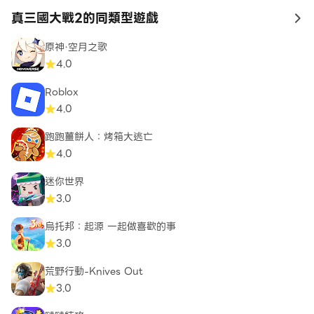
戲軟體分級管理辦法分類為：輔12級。
真三國大戰2的同類型遊戲
遊戲內另提供購買虛擬遊戲幣、物品等付費服務，請注意遊
to
戲時間，避免沉迷。
原神·空月之歌
本遊戲服務區域為台灣、香港、澳門、新加坡、馬來西亞。
4.0
Roblox
4.0
跑跑薑餅人：烤箱大逃亡
4.0
迷你世界
3.0
烏托邦：起源 一起做喜歡的事
3.0
荒野行動-Knives Out
3.0