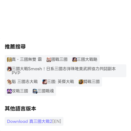
【十連抽必出金卡】
https://apkcombo.com/tw/how-to-install/
三國名將盡收麾下，重新詮釋三國時代的傳說英雄們！
【個人領地 培養系統】
經營個人領地獲得豐富資源、各種強化名將系統，暢快遊玩
推薦搜尋
多樣化的遊戲活動。
真・三國無雙 霸
國戰三國
三國大戰略
《真三國大戰2》官網：
三國大戰Smash！日系三國志弾珠唯美武將協力共闘副本
https://sangoku2.gameforce.com.tw
PVP
《真三國大戰2》官方粉絲團：
魁 三國志大戰
三國: 英傑大戰
騎戰三國
https://www.facebook.com/sangoku2tw/
攻戰三國
三國戰魂
《真三國大戰2》官方頻道：
https://www.youtube.com/channel/UCpz0pxYjikEE
其他語言版本
XzYFu8NOgzg
Download 真三國大戰2
[EN]
本遊戲為免費使用，部分內容涉及打鬥情節，依中華民國遊