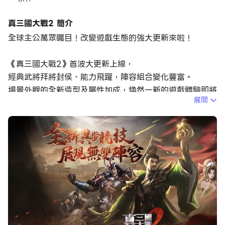
真三國大戰2 簡介
全球主公萬眾矚目！改變遊戲生態的強大更新來啦！
《真三國大戰2》首波大更新上線，
經典武將拜將封侯、能力飛躍，陣容組合變化豐富。
場景外觀的全新造型及屬性加成，煥然一新的遊戲體驗即將
展開
降臨，
馬上進入戰場重返榮耀吧！
【經典武將 重磅升級】
耳熟能詳的經典武將，將帶著前所未有的力量重返沙場
全新技能、資質提升、基礎屬性加成等著你開發
【封侯升級 潛力激發】
新玩法「武將封侯」現世，封侯的武將會激發更深層次的潛
力