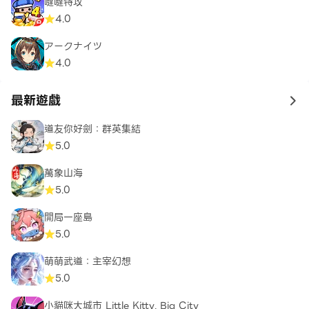
噠噠特攻
4.0
アークナイツ
4.0
最新遊戲
to 
道友你好劍：群英集結
5.0
萬象山海
5.0
開局一座島
5.0
萌萌武道：主宰幻想
5.0
小貓咪大城市 Little Kitty, Big City