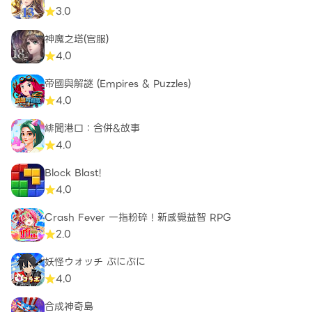
3.0
神魔之塔(官服)
4.0
帝國與解謎 (Empires & Puzzles)
4.0
緋聞港口：合併&故事
4.0
Block Blast!
4.0
Crash Fever 一指粉碎！新感覺益智 RPG
2.0
妖怪ウォッチ ぷにぷに
4.0
合成神奇島