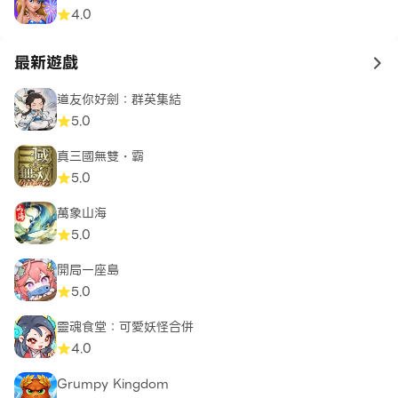
4.0
最新遊戲
to 
道友你好劍：群英集結
5.0
真三國無雙・霸
5.0
萬象山海
5.0
開局一座島
5.0
靈魂食堂：可愛妖怪合併
4.0
Grumpy Kingdom