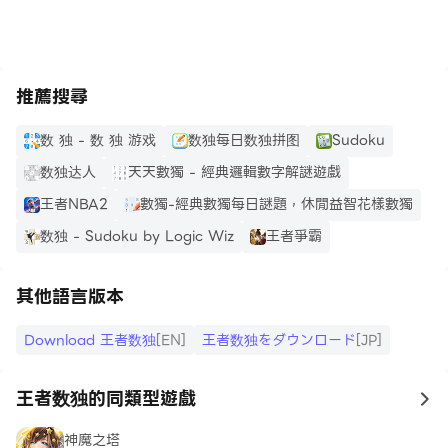
推薦搜尋
数 独 - 数 独 游戏
数独每日数独拼图
Sudoku
数独达人
天天數獨 - 經典邏輯數字解謎遊戲
王者NBA2
數獨-經典數獨每日謎題，休閒益智花樣數獨
数独 - Sudoku by Logic Wiz
王者爭霸
其他語言版本
Download 王者数独
[EN]
王者数独をダウンロード
[JP]
王者数独的同類型遊戲
to
神魔之塔