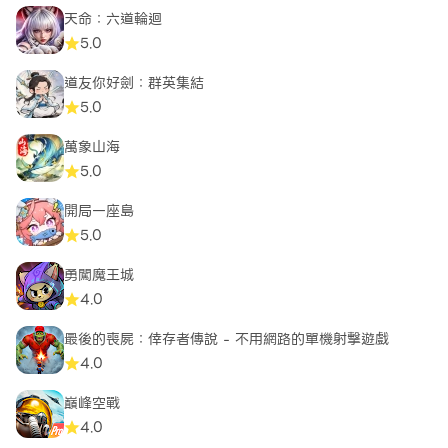
天命：六道輪迴
5.0
道友你好劍：群英集結
5.0
萬象山海
5.0
開局一座島
5.0
勇闖魔王城
4.0
最後的喪屍：倖存者傳說 - 不用網路的單機射擊遊戲
4.0
巔峰空戰
4.0