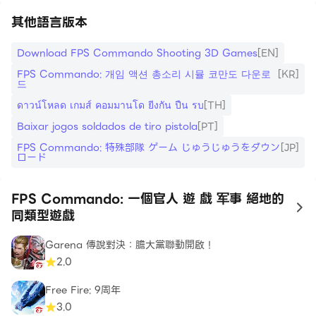
其他語言版本
Download FPS Commando Shooting 3D Games
[EN]
FPS Commando: 개임 액션 총소리 시뮬 코만도 다운로
[KR]
드
ดาวน์โหลด เกมส์ คอมมานโด ยีงกัน ปืน รบ
[TH]
Baixar jogos soldados de tiro pistola
[PT]
FPS Commando: 特殊部隊 ゲーム じゅうじゅうをダウン
[JP]
ロード
FPS Commando: 一個官人 遊 戲 军事 絕地的
to
同類型遊戲
Garena 傳說對決：膽大黨聯動開啟！
2.0
Free Fire: 9周年
3.0