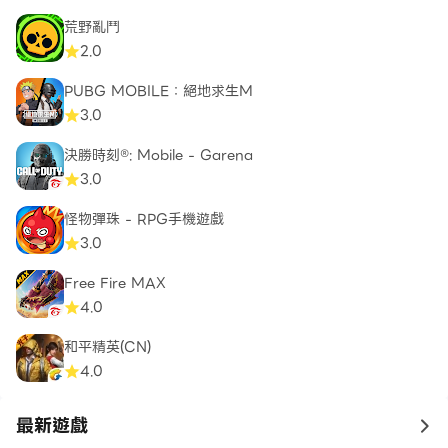
荒野亂鬥
2.0
PUBG MOBILE：絕地求生M
3.0
決勝時刻®: Mobile - Garena
3.0
怪物彈珠 - RPG手機遊戲
3.0
Free Fire MAX
4.0
和平精英(CN)
4.0
最新遊戲
to 