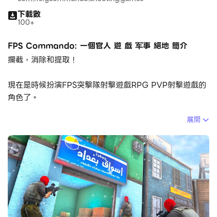
下載數
100+
FPS Commando: 一個官人 遊 戲 军事 絕地 簡介
攔截，消除和提取！
現在是時候扮演FPS突擊隊射擊遊戲RPG PVP射擊遊戲的
角色了。
展開
突擊隊罷工任務正在等待FPS槍射擊2023的英雄。加入了
訓練有素的FPS小隊，以高辛烷值的刺激。這種完整的腎上
腺素衝鋒射擊體驗是針對真正的突擊隊槍支遊戲玩家。突擊
隊的罷工始於3D戰場，充滿了重型交火。它具有快速的
FPS射擊遊戲任務！
在2023次任務中不受控制的反恐怖射擊比賽中暴跌。這是
在2023年離線FPS Guns the Dearliand Gureilla恐怖分