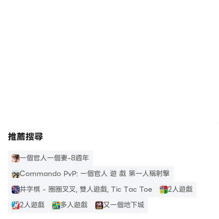
指示射手小隊在在線射擊遊戲中與勇氣作戰。
在電腦上玩FPS Commando: 一個官
通過熟練的突擊隊罷工行動，向前滅絕所有恐怖分子
人 遊 戲 军事 絕地
不要停止在CS遊戲中拍攝！ FPS遊戲2023與所有設備兼
容。我們為免費的反恐怖恐怖分子戰爭遊戲提供免費玩。無
限特種部隊行動中不間斷目標射擊行動的上癮冒險。
https://apkcombo.com/tw/how-to-install/
玩更多FPS突擊隊罷工動作遊戲2023，成為最好的射手！
特徵：
推薦搜尋
=>最佳FPS射手槍和反恐怖分子阿森納
=>沉浸式3D環境
一個官人一個妻-8週年
=>訓練有素的突擊隊罷工和黑色行動
Commando PvP: 一個官人 遊 戲 第一人稱射擊
=>令人難以置信的槍支聲音和激動人心的動作音樂，為真
井字棋 - 圈圈叉叉, 雙人遊戲, Tic Tac Toe
2人遊戲
正的FPS突擊遊戲體驗
2人遊戲
多人遊戲
又一個地下城
=>輕鬆的反恐怖槍支射擊遊戲的戰術突擊隊英雄勝利