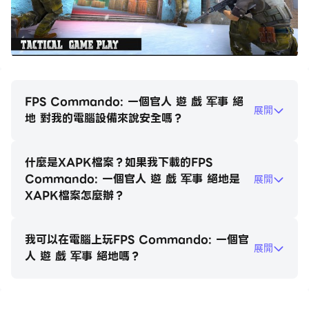
子之間的反恐戰爭。
準備在現代射手競技場遊戲的3D戰場環境中進行偵察。圍
繞反恐怖比賽的四分之一，並通過快速的火災戰術使敵人與
敵人保持聯繫。使用閃電戰攻擊在連續的FPS射擊遊戲中驚
訝。庫存中有槍支升級和反恐砲兵可在2023年特種部隊比
FPS Commando: 一個官人 遊 戲 军事 絕
展開
賽中對恐怖分子釋放無限制的槍擊行動。
地 對我的電腦設備來說安全嗎？
直到每個最後一個敵人死亡之前，才停止。根據射擊戰爭策
什麼是XAPK檔案？如果我下載的FPS
略，通過恐怖戰場進行操作。掩護罷工可在CS進攻罷工中
Commando: 一個官人 遊 戲 军事 絕地是
展開
生存！當您在FPS遊戲中拍攝以抵抗恐怖分子戰場時，請注
XAPK檔案怎麼辦？
意伏擊。
我可以在電腦上玩FPS Commando: 一個官
在2023年CS遊戲中，使用有關附近恐怖分子的Minimap
展開
人 遊 戲 军事 絕地嗎？
導航。
遵循標記，並在反恐怖戰爭遊戲中製定FPS射擊策略以獲
勝。