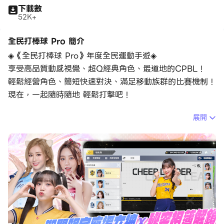
下載數
52K+
全民打棒球 Pro 簡介
◈《全民打棒球 Pro》年度全民運動手遊◈
享受高品質動感視覺、超Q經典角色、最道地的CPBL！
輕鬆經營角色、簡短快速對決、滿足移動族群的比賽機制 !
現在，一起隨時隨地 輕鬆打擊吧！
展開
◈遊戲特色◈
▶速戰速決、直球對決！
針對通勤、零碎時間的休閒設定！
每場以3局為標準的比賽，輕鬆享受揮棒樂趣～
自動完成例行賽！悠哉、輕鬆地累積成長資源！
將時間還給熱愛棒球的你！
▶鬥智拚腦、下達暗號！