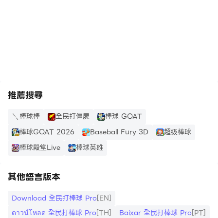
▶ CPBL實際賽況！LIVE球員出戰！
根據實際賽況轉化數值的當年度LIVE球員，
https://apkcombo.com/tw/how-to-install/
透過預測、分析球員數據，組織更強隊伍！
在遊戲與真實戰況取得共鳴，一起來戰吧！
◈系統建議◈
推薦搜尋
最低需求：雙核心處理器2.0 GHz、記憶體 3GB RAM以
上。
棒球棒
全民打僵屍
棒球 GOAT
為了確保能安裝遊戲，請至少保留1GB以上儲存空間。
棒球GOAT 2026
Baseball Fury 3D
超级棒球
執行《全民打棒球 Pro》時，建議在訊號接收、網路穩定
棒球殿堂Live
棒球英雄
的環境下進行遊戲！
官方粉絲團：https://www.facebook.com/twbbm3
其他語言版本
客服中心：
Download 全民打棒球 Pro
[EN]
https://member.joybomb.com.tw/Service/List
ดาวน์โหลด 全民打棒球 Pro
[TH]
Baixar 全民打棒球 Pro
[PT]