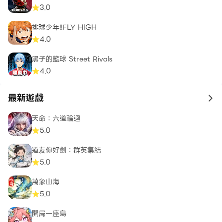
3.0
排球少年!!FLY HIGH
4.0
黑子的籃球 Street Rivals
4.0
最新遊戲
to 
天命：六道輪迴
5.0
道友你好劍：群英集結
5.0
萬象山海
5.0
開局一座島