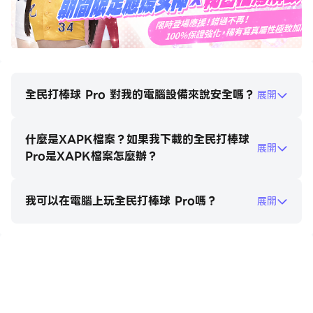
不需上場進行投打操作，以教練角度給予即時指令！
判斷天氣、風向與賽況，下達指令讓球隊贏得勝利！
不需過人的運動神經，動腦下暗號也能贏得比賽！
▶呼朋引伴、友誼對戰！
邀請好友即時連線來場真正的直球對決！
全民打棒球 Pro 對我的電腦設備來說安全嗎？
展開
自由選擇喜愛局數，想玩多久就玩多久！
跟好友一起看球已不夠，一起打棒球吧！
什麼是XAPK檔案？如果我下載的全民打棒球
展開
Pro是XAPK檔案怎麼辦？
▶FA自由買賣、成為最強領隊！
在FA市場可以找到所～有～你想要的球員！
透過實價登錄、追蹤與提醒等便利的功能，
我可以在電腦上玩全民打棒球 Pro嗎？
展開
第一時間獲得想要的球員，組成最強隊伍！
▶強攻鐵防、精彩對戰！
在電腦上玩全民打棒球 Pro
超高自由度的投打，展開一場激烈的心理戰！
挑接、撲球以外，還有夾殺等特殊動作讓比賽更精彩！
在各種天氣場景中，盡情享受攻防變化的棒球樂趣！