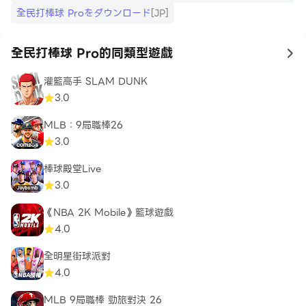
依遊戲軟體分級管理辦法，此軟體為普遍級。
全民打棒球 Proをダウンロード
[JP]
※遊戲為免費使用，部份虛擬遊戲需要付費購買，不同商品
種類可能有額外的費用
全民打棒球 Pro的同類型遊戲
to
國民運動手遊！ - 《全民打棒球 Pro》
灌籃高手 SLAM DUNK
3.0
MLB：9局職棒26
3.0
棒球殿堂Live
3.0
《NBA 2K Mobile》籃球遊戲
4.0
全明星街球派對
4.0
MLB 9局職棒 勁旅對決 26