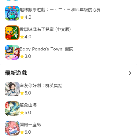
趣味數學遊戲：一、二、三和四年級的心算
4.0
數學遊戲為了兒童 (中文版)
4.0
Baby Panda's Town: 醫院
3.0
最新遊戲
to 
道友你好劍：群英集結
5.0
萬象山海
5.0
開局一座島
5.0