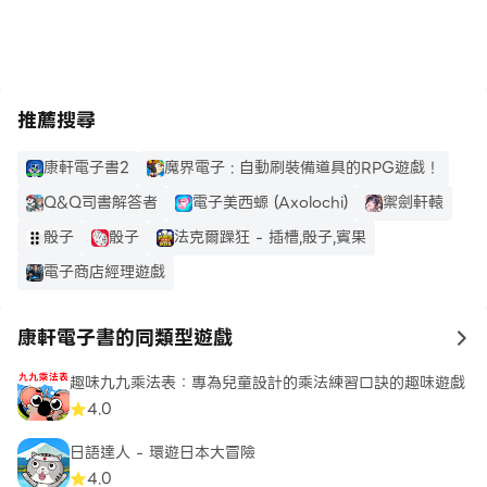
https://apkcombo.com/tw/how-to-install/
推薦搜尋
康軒電子書2
魔界電子 : 自動刷裝備道具的RPG遊戲！
Q&Q司書解答者
電子美西螈 (Axolochi)
禦劍軒轅
骰子
骰子
法克爾躁狂 - 插槽,骰子,賓果
電子商店經理遊戲
康軒電子書的同類型遊戲
to
趣味九九乘法表：專為兒童設計的乘法練習口訣的趣味遊戲
4.0
日語達人 - 環遊日本大冒險
4.0