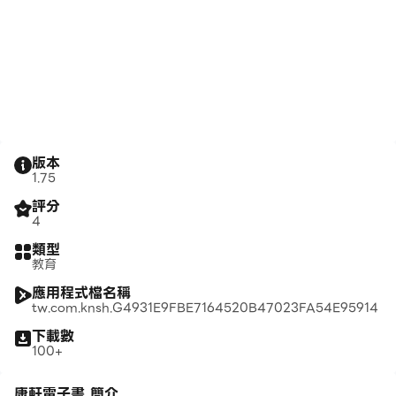
版本
1.75
評分
4
類型
教育
應用程式檔名稱
tw.com.knsh.G4931E9FBE7164520B47023FA54E95914
下載數
100+
康軒電子書 簡介