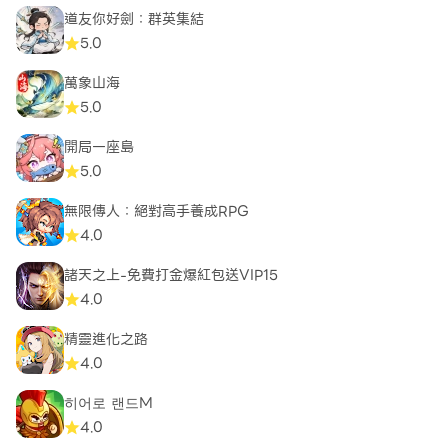
道友你好劍：群英集結
5.0
萬象山海
5.0
開局一座島
5.0
無限傳人：絕對高手養成RPG
4.0
諸天之上-免費打金爆紅包送VIP15
4.0
精靈進化之路
4.0
히어로 랜드M
4.0