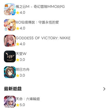
楓之谷M - 奇幻冒險MMORPG
4.0
RO仙境傳說：守護永恆的愛
4.0
GODDESS OF VICTORY: NIKKE
4.0
天堂W
3.0
明日方舟
3.0
最新遊戲
to 
天命：六道輪迴
5.0