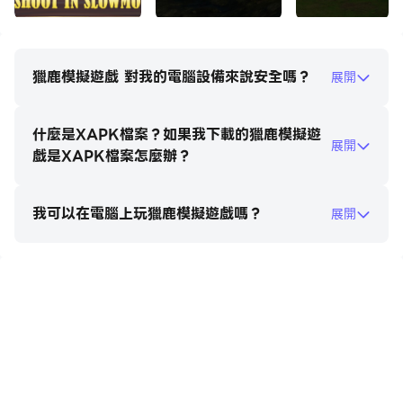
選擇你的武器🔫
選擇步槍和其他狩獵裝備來改善您的狩獵體驗。在這款令人
興奮的動物狩獵遊戲中，每種武器都會帶來新的挑戰。
獵鹿模擬遊戲 對我的電腦設備來說安全嗎？
展開
逼真的狩獵模擬器🌍
什麼是XAPK檔案？如果我下載的獵鹿模擬遊
體驗狩獵模擬器，其中風、地形和動物運動會影響您的成
展開
戲是XAPK檔案怎麼辦？
功。磨練你的技能，在野外狩獵遊戲中成為狩獵專家！
遊戲特色：
我可以在電腦上玩獵鹿模擬遊戲嗎？
展開
- 逼真的狩獵遊戲。
- 令人驚嘆的高清圖形。
- 難忘的狩獵經驗。
在電腦上玩獵鹿模擬遊戲
- 具有挑戰性的任務。
- 流暢的控制。
加入獵鹿模擬遊戲，在獵鹿遊戲中開始你的狂野冒險。