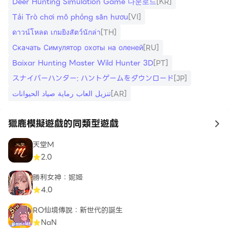
Deer Hunting Simulation Game 다운로드
[KR]
Tải Trò chơi mô phỏng săn hươu
[VI]
ดาวน์โหลด เกมยิงสัตว์นักล่า
[TH]
Скачать Симулятор охоты на оленей
[RU]
Baixar Hunting Master Wild Hunter 3D
[PT]
スナイパーハンター: ハントゲームをダウンロード
[JP]
تنزيل العاب رماية صياد الحيوانات
[AR]
獵鹿模擬遊戲的同類型遊戲
to
天堂M
2.0
勝利女神：妮姬
4.0
RO仙境傳說：新世代的誕生
NaN