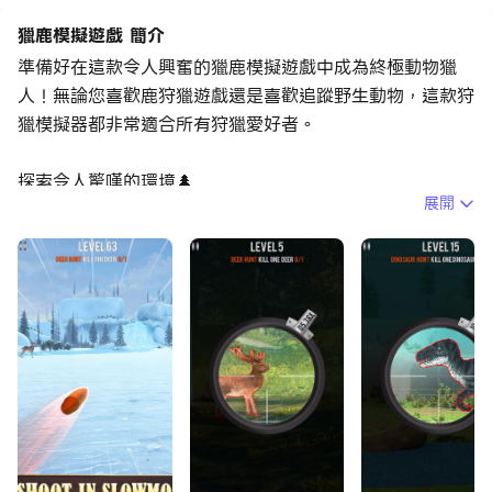
獵鹿模擬遊戲 簡介
準備好在這款令人興奮的獵鹿模擬遊戲中成為終極動物獵
人！無論您喜歡鹿狩獵遊戲還是喜歡追蹤野生動物，這款狩
獵模擬器都非常適合所有狩獵愛好者。
探索令人驚嘆的環境🌲
展開
在森林和沙漠等美麗的風景中狩獵。追蹤鹿等野生動物，並
在這款動物遊戲中測試您作為野生動物獵人的技能。
逼真的動物射擊遊戲🎯
感受具有 3D 圖形和挑戰性狩獵的動物射擊遊戲的快感。
使用你敏銳的目標和策略來消滅每個環境中的不同動物。
鹿狩獵遊戲🦌
享受特殊的鹿狩獵任務，您必須發現並射殺獅子和狼。你能
成為狩獵模擬器遊戲中的鹿獵人嗎？