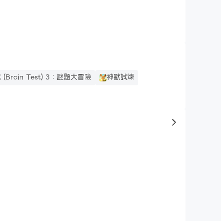
(Brain Test) 3：謎題大冒險
神獸試煉
to same typ