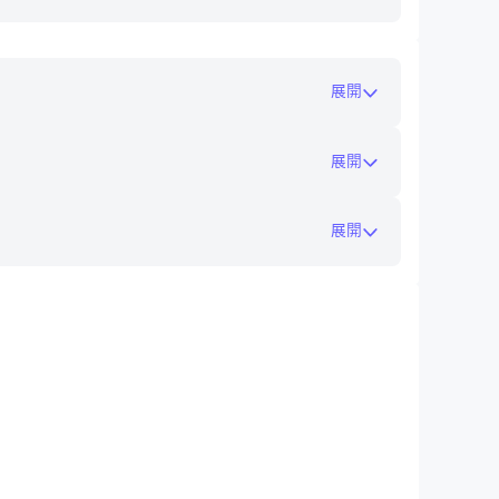
展開
展開
展開
在電腦上玩公職考試題庫
to-install/