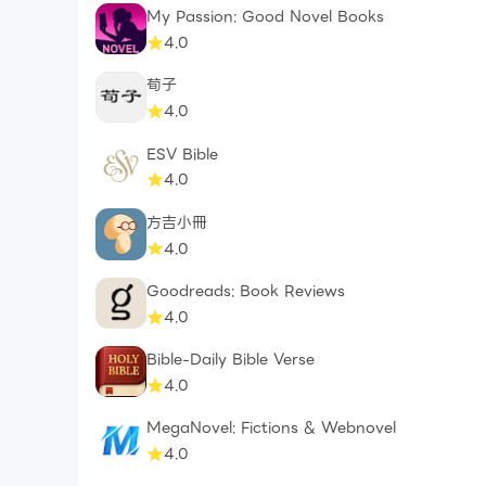
My Passion: Good Novel Books
4.0
荀子
4.0
ESV Bible
4.0
方吉小冊
4.0
Goodreads: Book Reviews
4.0
Bible-Daily Bible Verse
4.0
MegaNovel: Fictions & Webnovel
4.0