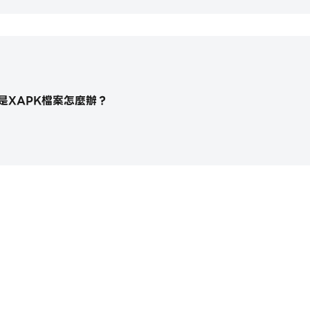
是XAPK檔案怎麼辦？
https://apkcombo.com/tw/how-