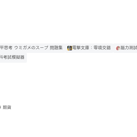
平思考 ウミガメのスープ 問題集
電擊文庫：零境交錯
腦力測試 
科考試模擬器
券 期貨