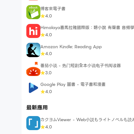
博客來電子書
4.0
Himalaya喜馬拉雅國際版：聽小說 有聲書 音頻
4.0
Amazon Kindle: Reading App
4.0
番茄小说 - 热门短剧全本小说电子书阅读器
3.0
Google Play 圖書 - 電子書和漫畫
4.0
最新應用
カクヨムViewer - Web小説もライトノベルも
4.0