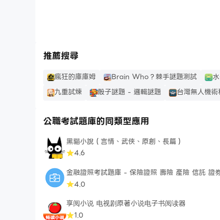
推薦搜尋
瘋狂的庫庫姆
Brain Who？棘手謎題測試
水
九重試煉
骰子謎題 - 邏輯謎題
台灣無人機術
公職考試題庫的同類型應用
黑貓小說（言情、武俠、原創、長篇）
4.6
金融證照考試題庫 - 保險證照 壽險 產險 信託 證
4.0
享阅小说 电视剧原著小说电子书阅读器
1.0