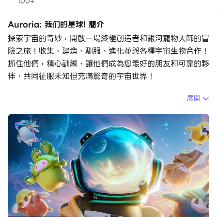
100+
Auroria: 我们的星球! 簡介
探索宇宙的奇妙，開啟一場終極創造者和銀河寵物大師的冒
險之旅！收集、建造、馴服、進化並與各種宇宙生物合作！
抓住他們，精心訓練，讓他們成為您最好的朋友和可靠的夥
伴，共同征服未知但充滿驚奇的宇宙世界！
展開
▶ 獨特寵物系統 - 宇宙中的忠實夥伴 ◀
獨特的寵物系統，收集、訓練並與多種外星生物結為盟友。
騎跨上您的寵物，暢遊於無垠的開放世界風光中。招募一支
強大的寵物小隊，協助您完成日常建設及農業任務。利用寵
物的獨特能力，探索資源、生產生活所需、開採珍貴礦藏，
並肩作戰，共同抵禦外敌。或與您的宇宙夥伴共同合作，在
外太空打造一個生機勃勃的生活圈。這些忠實的夥伴不僅助
您一臂之力，更為您的星際旅程增添無限樂趣。解鎖他們的
潛力，讓他們進化至高，成為您宇宙世界不可或缺的一部
分。