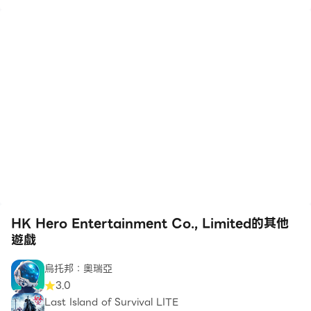
HK Hero Entertainment Co., Limited的其他
遊戲
烏托邦：奧瑞亞
3.0
Last Island of Survival LITE