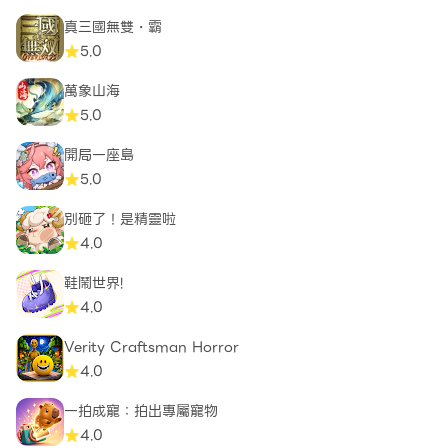
真三國無雙・霸
5.0
萬象山海
5.0
開局一座島
5.0
別砸了！是精靈啦
4.0
鞋鬧世界!
4.0
Verity Craftsman Horror
4.0
一拍成寵：拍出專屬寵物
4.0