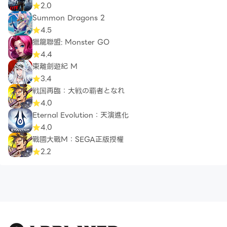
2.0
Summon Dragons 2
4.5
獵龍聯盟: Monster GO
4.4
東離劍遊紀 M
3.4
戦国再臨：大戦の覇者となれ
4.0
Eternal Evolution：天演進化
4.0
戰國大戰M：SEGA正版授權
2.2