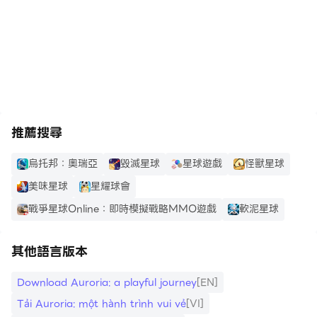
▶ 戰鬥系統 - 捍衛星際家園 ◀
警惕未知危險，這些迷人的新行星往往伴隨著隱藏的威脅。
https://apkcombo.com/tw/how-to-install/
這些世界可能是凶猛外星生物的巢穴，對您的生存構成嚴重
挑戰。為了生存，裝備精良的武器、戰鬥服和護盾，抵禦惡
劣環境的侵襲。請時刻保持高度警覺，因為危險可能隨時降
臨。與這些外星生物展開激戰，為生存而戰，因為您的使命
推薦搜尋
和星際家園的未來繫於此戰！
烏托邦：奧瑞亞
毀滅星球
星球遊戲
怪獸星球
请注意
美味星球
星耀球會
需要网络连接。Auroria可以免费下载和游玩。某些应用内
戰爭星球Online：即時模擬戰略MMO遊戲
軟泥星球
物品也可以使用真钱购买。您可以通过您设备的设置来禁用
应用内购买。
其他語言版本
下载此应用即表示您同意我们的隐私政策和使用条款。
Download Auroria: a playful journey
[EN]
隐私政策：
Tải Auroria: một hành trình vui vẻ
[VI]
https://www.hero.com/account/PrivacyPolicy.html