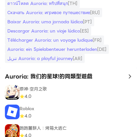
使用条款：
ดาวน์โหลด Auroria: ทริปที่สนุก
[TH]
https://www.hero.com/account/TermofService.html
Скачать Auroria: игривое путешествие
[RU]
Baixar Auroria: uma jornada lúdica
[PT]
关注我们的Facebook获取更新、奖励活动等等！
Descargar Auroria: un viaje lúdico
[ES]
https://www.facebook.com/auroriamobile
Télécharger Auroria: un voyage ludique
[FR]
Auroria: ein Spielabenteuer herunterladen
[DE]
Discord社群
https://discord.gg/6Z3H9uMWh4
تنزيل Auroria: a playful journey
[AR]
操作系统：Android 4.1或更高版本
Auroria: 我们的星球!的同類型遊戲
to
CPU：1.6GHz（四核）或更高
原神·空月之歌
RAM：4.0GB或更高
4.0
Roblox
4.0
跑跑薑餅人：烤箱大逃亡
4.0