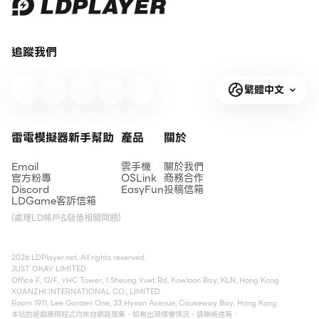
追蹤我們
繁體中文
雷電模擬器新手幫助
產品
關於
Email
雲手機
關於我們
官方粉專
OSLink
商務合作
Discord
EasyFun
投稿信箱
LDGame客訴信箱
(處理LD帳戶&儲值相關問題)
2026 LDPlayer.net. All rights reserved.
JUST OKAY LIMITED
Office F, 12/F, YHC Tower, 1 Sheung Yuet Rd, Kowloon Bay, KLN, Hong Kong
XUANZHI INTERNATIONAL CO., LIMITED
Room 1911, Lee Garden One, 33 Hysan Avenue, Causeway Bay, Hong Kong
本站的遊戲應用程式均來自網路蒐集，如有出現侵權情況，請聯絡信箱：