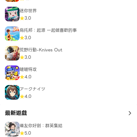
迷你世界
3.0
烏托邦：起源 一起做喜歡的事
3.0
荒野行動-Knives Out
3.0
噠噠特攻
4.0
アークナイツ
4.0
最新遊戲
to 
道友你好劍：群英集結
5.0