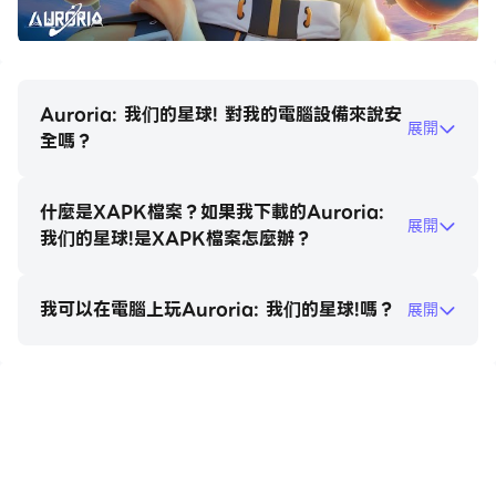
▶ 創意元宇宙建造 - 發揮無限創意 ◀
在一個全新且充滿活力的世界中，展現您的創造力和獨特個
性，將您對美好生活的憧憬化為現實！在這片夢想之地，您
Auroria: 我们的星球! 對我的電腦設備來說安
展開
可以隨心所欲地互動物品、製作工具、開發高科技藍圖；種
全嗎？
植作物、創造生活所需、打造個性家居；鍛造獨特武器、建
設橋樑道路等基礎設施。在一顆未被踏足的星球上，擁有完
什麼是XAPK檔案？如果我下載的Auroria:
全自由的空間來實現您的創想。展示您最偉大的作品，為這
展開
我们的星球!是XAPK檔案怎麼辦？
個宏大的數字宇宙中的其他玩家帶來驚喜與啟發！
我可以在電腦上玩Auroria: 我们的星球!嗎？
▶ 廣闊開放地圖 - 探索宇宙奇景 ◀
展開
沉浸於豐富多彩的遊戲體驗中，探索宇宙的無窮奥秘。穿越
浩瀚星海，尋找神秘的新世界和異星文明。或降落在夢寐以
求的理想星球，掃描豐富資源、分析超過10種不同的大氣
在電腦上玩Auroria: 我们的星球!
條件，尋找生命和智慧生物的蹤影。面對各種挑戰和障礙，
如引力場、黑洞、蟲洞等宇宙奇景，展現您的航行技巧和應
變能力。