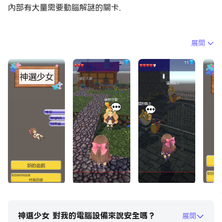
內部有大量需要動腦解謎的關卡.
展開
神選少女 對我的電腦設備來說安全嗎？
展開