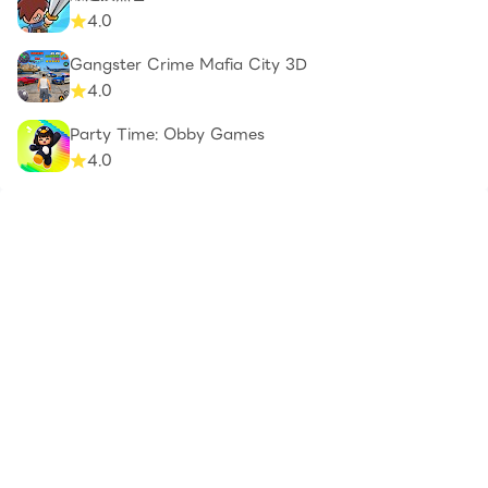
4.0
Gangster Crime Mafia City 3D
4.0
Party Time: Obby Games
4.0