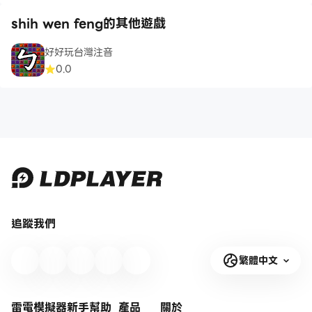
shih wen feng的其他遊戲
好好玩台灣注音
0.0
追蹤我們
繁體中文
雷電模擬器新手幫助
產品
關於