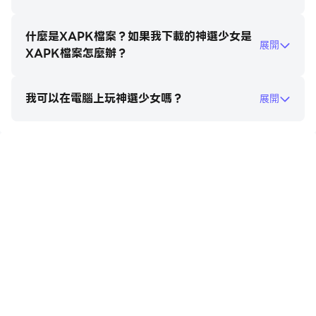
什麼是XAPK檔案？如果我下載的神選少女是
展開
XAPK檔案怎麼辦？
我可以在電腦上玩神選少女嗎？
展開
在電腦上玩神選少女
https://apkcombo.com/tw/how-to-install/