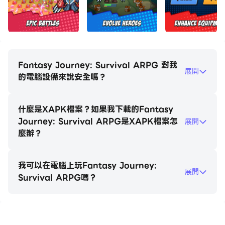
招募當今所有最強大的英雄，擺脫邪惡！參加史詩般的戰
鬥，擊敗巨大的怪物，成為所有時代的終極惡魔殺手！保護
世界並對其居民產生前所未有的影響。
怎麼玩
Fantasy Journey: Survival ARPG 對我
展開
使用屏幕上的操縱桿控制您的角色：他們的武器會自動攻擊
的電腦設備來說安全嗎？
離您最近的敵人。
打完怪物後，我們英勇的倖存者將獲得經驗並在戰鬥中升
什麼是XAPK檔案？如果我下載的Fantasy
級，解鎖新的機會和技能。隨著戰鬥的進行，請務必監控您
Journey: Survival ARPG是XAPK檔案怎
展開
的 HP 以延長您的生存時間。
麼辦？
在每次定時戰鬥中生存下來以完成遊戲！
我可以在電腦上玩Fantasy Journey:
英雄
展開
Survival ARPG嗎？
選擇你自己的倖存者，為他們伸張正義，讓他們成為英雄！
解鎖gacha英雄並測試他們獨特的技能和能力。每個英雄
都有一套獨特的套裝，並採用有史以來最可愛的赤壁動漫風
格！