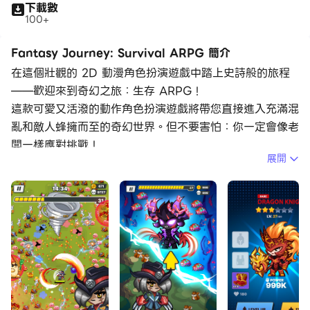
下載數
100+
Fantasy Journey: Survival ARPG 簡介
在這個壯觀的 2D 動漫角色扮演遊戲中踏上史詩般的旅程
——歡迎來到奇幻之旅：生存 ARPG！
這款可愛又活潑的動作角色扮演遊戲將帶您直接進入充滿混
亂和敵人蜂擁而至的奇幻世界。但不要害怕：你一定會像老
闆一樣應對挑戰！
展開
那個設定
許多世紀以前，過去最偉大的英雄們與成群結隊的惡魔進行
了一場艱苦的戰爭，最終成功地將他們關在了聖方舟中。幻
想世界終於安全了，但惡魔們並不是一群溫順的人：他們帶
著他們的是時候變得更強大了，終於打倒了方舟的防禦，擺
脫了枷鎖，掙脫了束縛。
幸運的是，有你——為數不多的一直守護著方舟的倖存英雄
之一，現在就靠你來粉碎惡魔的進攻了。