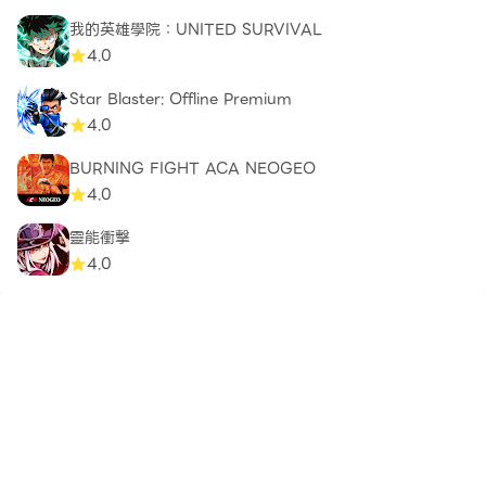
我的英雄學院：UNITED SURVIVAL
4.0
Star Blaster: Offline Premium
4.0
BURNING FIGHT ACA NEOGEO
4.0
靈能衝擊
4.0