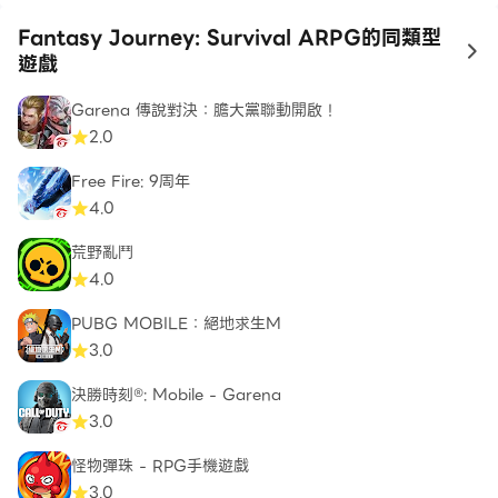
- 單指控制和操作
- 可愛的 2D 赤壁動漫圖形
Fantasy Journey: Survival ARPG的同類型
to
- 許多具有獨特能力的gacha英雄
遊戲
- 100 多個最危險但最甜蜜的動漫對手
Garena 傳說對決：膽大黨聯動開啟！
- 10 多個獨特的奇幻地點
2.0
- 戰鬥中出現的隨機技能，讓您設計自己獨特的角色扮演遊
戲策略
Free Fire: 9周年
- 數以千計的對手同時發起攻擊
4.0
- AFK 模式的獨特遊戲玩法，即使您不在，您的倖存者也
荒野亂鬥
可以戰鬥和升級
4.0
如果您喜歡動作角色扮演遊戲，那麼《奇幻之旅：生存
PUBG MOBILE：絕地求生M
ARPG》絕對是您必玩的有趣動漫遊戲之一。
3.0
決勝時刻®: Mobile - Garena
我們已經在開發其他遊戲模式，包括無限和多人遊戲選項，
3.0
以便您可以與朋友並肩作戰。
怪物彈珠 - RPG手機遊戲
3.0