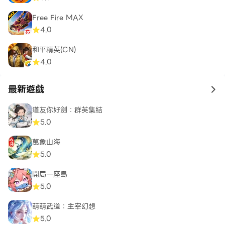
Free Fire MAX
4.0
和平精英(CN)
4.0
最新遊戲
to 
道友你好劍：群英集結
5.0
萬象山海
5.0
開局一座島
5.0
萌萌武道：主宰幻想
5.0