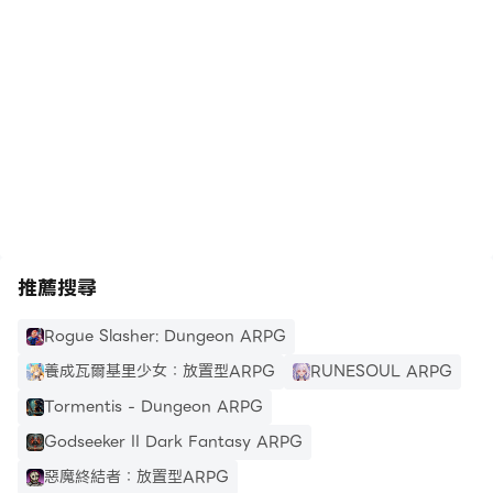
在電腦上玩Fantasy Journey:
相信你的直覺來選擇你的終極英雄來對惡魔發動戰爭。舉幾
Survival ARPG
個倖存者的名字，這裡是影子：他標誌性的行動風格是揮舞
著致命的苦無刀片。或者試試吟遊詩人：她的歌是為（字面
意思）而死。現在，還有被詛咒的劍總能找到受害者的吸血
鬼。看看哪位英雄是最適合你的惡魔殺手！升級他們並喚醒
https://apkcombo.com/tw/how-to-install/
他們隱藏的能力來為戰鬥增添趣味！
武器
結合武器、盔甲和裝備獎勵。召喚 gacha 劍、法杖、防彈
衣和各種其他有趣有用的物品。裝備你的英雄並創建你自己
推薦搜尋
的角色扮演遊戲。
然後升級你的裝備，直到你最終成為一個不可阻擋、不可戰
Rogue Slasher: Dungeon ARPG
勝的英雄，他對這些土地的影響將構成新的當地傳奇的精
養成瓦爾基里少女：放置型ARPG
RUNESOUL ARPG
髓！
Tormentis - Dungeon ARPG
Godseeker II Dark Fantasy ARPG
技能
- 以幾乎無限的技能組合在每場戰鬥中倖存下來。
惡魔終結者：放置型ARPG