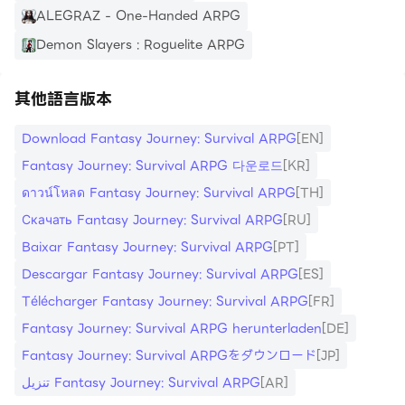
- 獲得強大的技能並結合不同的獎勵，喚醒秘密的樂趣 -
ALEGRAZ - One-Handed ARPG
能力，讓每場戰鬥都獨一無二，而且——你自己的！
Demon Slayers : Roguelite ARPG
- 生存取決於你的戰略和戰術思維。
- 更多的角色扮演遊戲，比以往任何時候都更像流氓，更多
其他語言版本
的生存！更硬核，是的！
你不要放棄。繼續訓練你無所畏懼的倖存者併升級他們的裝
Download Fantasy Journey: Survival ARPG
[EN]
備！
Fantasy Journey: Survival ARPG 다운로드
[KR]
ดาวน์โหลด Fantasy Journey: Survival ARPG
[TH]
你的對手
哦，敵人。然後是十幾個，一百多個。一次挑戰 1,000 名
Скачать Fantasy Journey: Survival ARPG
[RU]
敵人並擊敗他們！
Baixar Fantasy Journey: Survival ARPG
[PT]
使用不同的英雄技能、武器和角色扮演遊戲智慧來完善你的
Descargar Fantasy Journey: Survival ARPG
[ES]
戰爭。
Télécharger Fantasy Journey: Survival ARPG
[FR]
在與巨大而憤怒的動漫 Boss 的戰鬥中倖存下來：我們將
Fantasy Journey: Survival ARPG herunterladen
[DE]
它們變得非常危險但同樣可愛，但不要讓這愚弄了你！
Fantasy Journey: Survival ARPGをダウンロード
[JP]
تنزيل Fantasy Journey: Survival ARPG
[AR]
遊戲特色